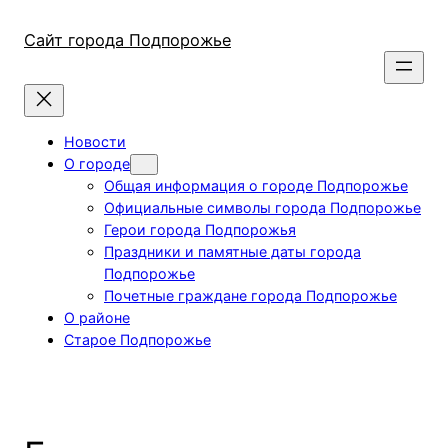
Перейти
к
Сайт города Подпорожье
содержимому
Новости
О городе
Общая информация о городе Подпорожье
Официальные символы города Подпорожье
Герои города Подпорожья
Праздники и памятные даты города
Подпорожье
Почетные граждане города Подпорожье
О районе
Старое Подпорожье