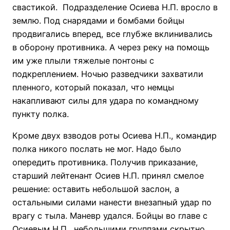
свастикой. Подразделение Осиева Н.П. вросло в
землю. Под снарядами и бомбами бойцы
продвигались вперед, все глубже вклинивались
в оборону противника. А через реку на помощь
им уже плыли тяжелые понтоны с
подкреплением. Ночью разведчики захватили
пленного, который показал, что немцы
накапливают силы для удара по командному
пункту полка.
Кроме двух взводов роты Осиева Н.П., командир
полка никого послать не мог. Надо было
опередить противника. Получив приказание,
старший лейтенант Осиев Н.П. принял смелое
решение: оставить небольшой заслон, а
остальными силами нанести внезапный удар по
врагу с тыла. Маневр удался. Бойцы во главе с
Осиевым Н.П. небольшими группами скрытно,