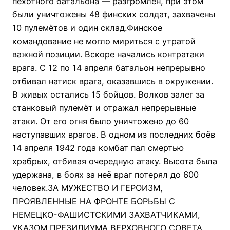
пехотного батальона — разгромлен, при этом
были уничтожены 48 финских солдат, захвачены
10 пулемётов и один склад.Финское
командование не могло мириться с утратой
важной позиции. Вскоре начались контратаки
врага. С 12 по 14 апреля батальон непрерывно
отбивал натиск врага, оказавшись в окружении.
В живых остались 15 бойцов. Волков залег за
станковый пулемёт и отражал непрерывные
атаки. От его огня было уничтожено до 60
наступавших врагов. В одном из последних боёв
14 апреля 1942 года комбат пал смертью
храбрых, отбивая очередную атаку. Высота была
удержана, в боях за неё враг потерял до 600
человек.ЗА МУЖЕСТВО И ГЕРОИЗМ,
ПРОЯВЛЕННЫЕ НА ФРОНТЕ БОРЬБЫ С
НЕМЕЦКО-ФАШИСТСКИМИ ЗАХВАТЧИКАМИ,
УКАЗОМ ПРЕЗИДИУМА ВЕРХОВНОГО СОВЕТА