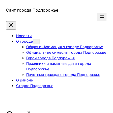
Перейти
к
Сайт города Подпорожье
содержимому
Новости
О городе
Общая информация о городе Подпорожье
Официальные символы города Подпорожье
Герои города Подпорожья
Праздники и памятные даты города
Подпорожье
Почетные граждане города Подпорожье
О районе
Старое Подпорожье