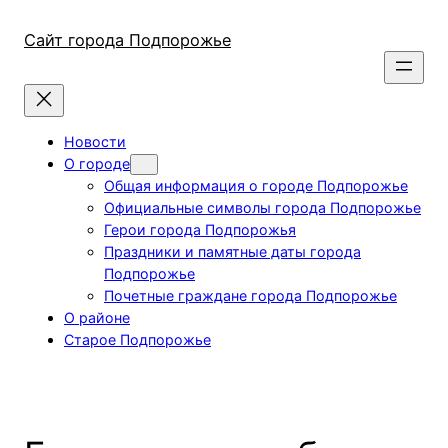
Перейти
к
Сайт города Подпорожье
содержимому
Новости
О городе
Общая информация о городе Подпорожье
Официальные символы города Подпорожье
Герои города Подпорожья
Праздники и памятные даты города
Подпорожье
Почетные граждане города Подпорожье
О районе
Старое Подпорожье